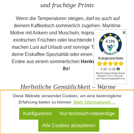
und fruchtige Prints
Wenn die Temperaturen steigen, darf es auch auf
deinem Kaffeetisch sommerlich zugehen. Maritime
✕
Motive mit Ankern und Muscheln, tropische Muster mit
exotischen Früchten oder leuchtende Blumenprints
machen Lust auf Urlaub und sonnige Tage. Genieße
deine Eiskaffee-Spezialität oder einen erfrischenden
Eistee aus einem sommerlichen
Henkelbecher von
Ihr
!
Herbstliche Gemütlichkeit – Warme
Farben und verspielte Muster
Diese Website verwendet Cookies, um eine bestmögliche
Erfahrung bieten zu können.
Mehr Informationen ...
Wenn sich die Blätter bunt färben und die Tage kürzer
Konfigurieren
Nur technisch notwendige
werden, sorgt eine Tasse heißer Tee für wohlige
Wärme. Die herbstlichen
Henkelbecher von Ihr
Alle Cookies akzeptieren
verzaubern mit stimmungsvollen Designs: Kürbisse,