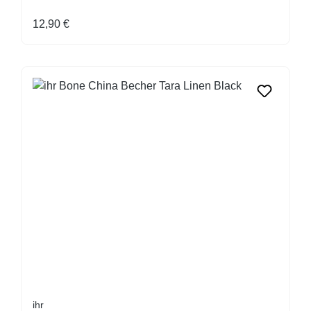
Regulärer Preis:
12,90 €
ihr