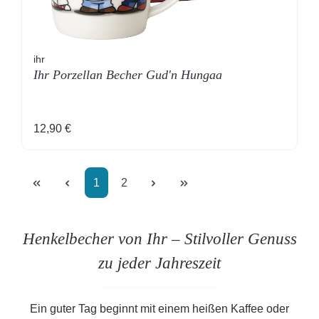
ihr
Ihr Porzellan Becher Gud'n Hungaa
Regulärer Preis:
12,90 €
Seite
Seite
1
2
Henkelbecher von Ihr – Stilvoller Genuss
zu jeder Jahreszeit
Ein guter Tag beginnt mit einem heißen Kaffee oder