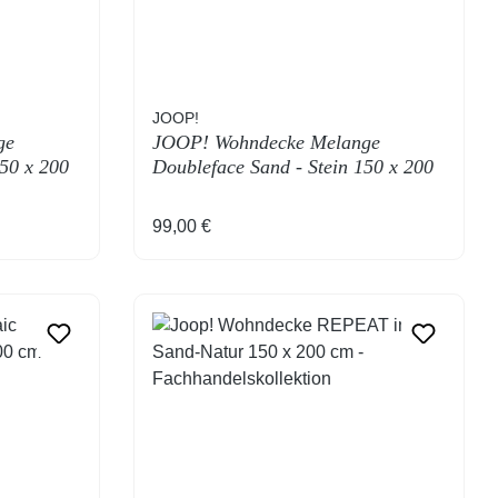
JOOP!
ge
JOOP! Wohndecke Melange
150 x 200
Doubleface Sand - Stein 150 x 200
cm
Regulärer Preis:
99,00 €