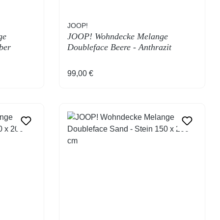
JOOP!
ge
JOOP! Wohndecke Melange
ber
Doubleface Beere - Anthrazit
Regulärer Preis:
99,00 €