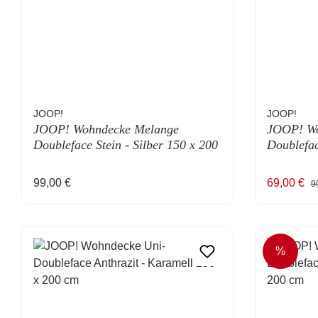
JOOP!
JOOP!
JOOP! Wohndecke Melange
JOOP! Wo
Doubleface Stein - Silber 150 x 200
Doublefac
cm
200 cm
Regulärer Preis:
Verkaufsp
Re
99,00 €
69,00 €
9
%
RABAT