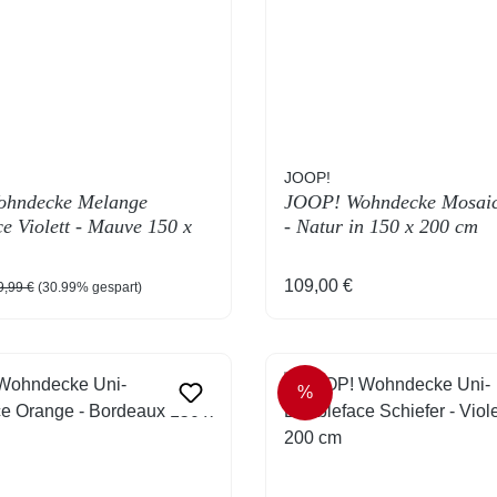
JOOP!
hndecke Melange
JOOP! Wohndecke Mosaic
e Violett - Mauve 150 x
- Natur in 150 x 200 cm
reis:
gulärer Preis:
Regulärer Preis:
109,00 €
9,99 €
(30.99% gespart)
%
T
RABATT