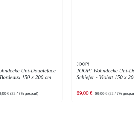
JOOP!
hndecke Uni-Doubleface
JOOP! Wohndecke Uni-Do
 Bordeaux 150 x 200 cm
Schiefer - Violett 150 x 2
reis:
gulärer Preis:
Verkaufspreis:
Regulärer Preis:
69,00 €
9,00 €
(22.47% gespart)
89,00 €
(22.47% gespar