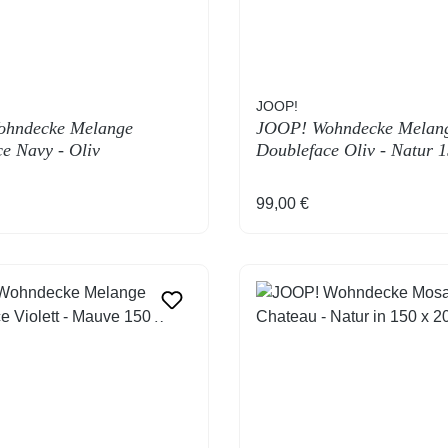
JOOP!
hndecke Melange
JOOP! Wohndecke Melan
e Navy - Oliv
Doubleface Oliv - Natur 
cm
 Preis:
Regulärer Preis:
99,00 €
T