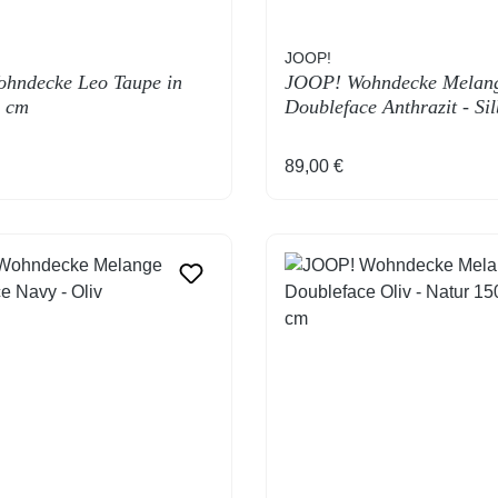
JOOP!
hndecke Leo Taupe in
JOOP! Wohndecke Melan
0 cm
Doubleface Anthrazit - Sil
 Preis:
Regulärer Preis:
89,00 €