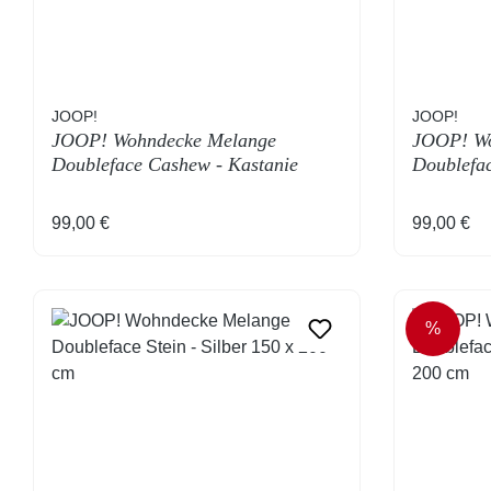
JOOP!
JOOP!
JOOP! Wohndecke Melange
JOOP! Wo
Doubleface Cashew - Kastanie
Doublefac
Regulärer Preis:
Regulärer
99,00 €
99,00 €
%
RABAT