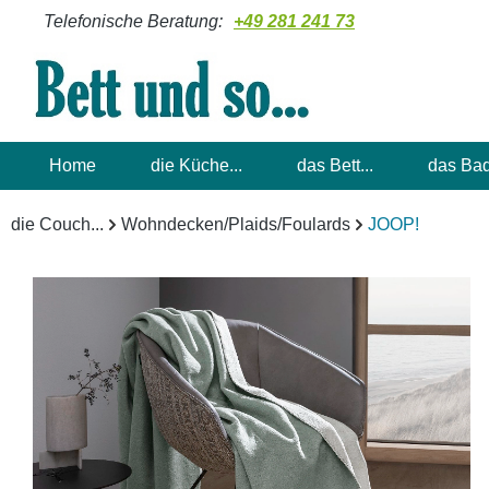
Telefonische Beratung:
+49 281 241 73
m Hauptinhalt springen
Zur Suche springen
Zur Hauptnavigation springen
Home
die Küche...
das Bett...
das Bad
die Couch...
Wohndecken/Plaids/Foulards
JOOP!