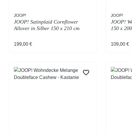
JOOP!
JOOP!
JOOP! Satinplaid Cornflower
JOOP! Wo
Allover in Silber 150 x 210 cm
150 x 20
Regulärer Preis:
Regulärer
199,00 €
109,00 €