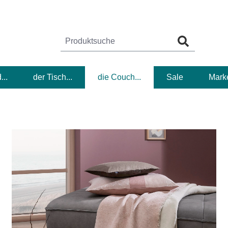
...
der Tisch...
die Couch...
Sale
Mark