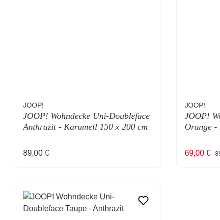
JOOP!
JOOP!
JOOP! Wohndecke Uni-Doubleface
JOOP! Wo
Anthrazit - Karamell 150 x 200 cm
Orange -
Regulärer Preis:
Verkaufsp
Re
89,00 €
69,00 €
8