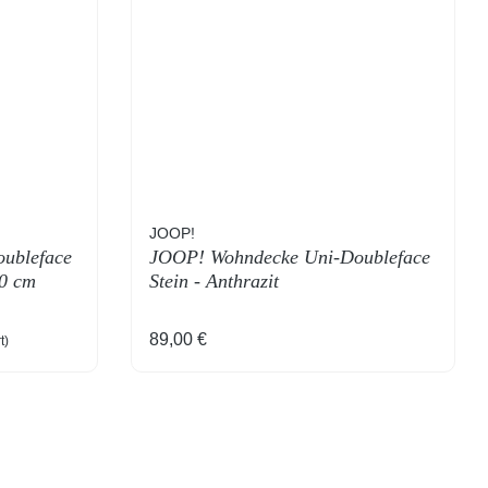
JOOP!
ubleface
JOOP! Wohndecke Uni-Doubleface
00 cm
Stein - Anthrazit
Regulärer Preis:
89,00 €
t)