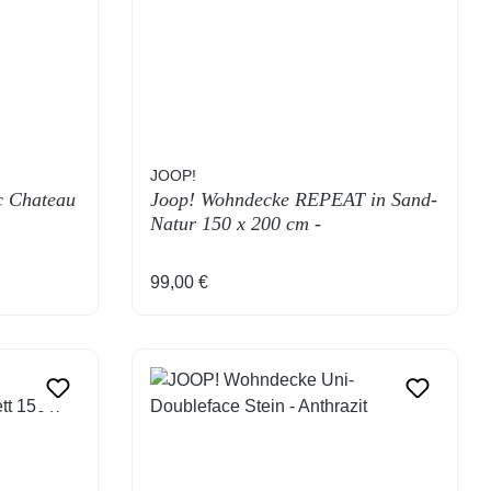
JOOP!
 Chateau
Joop! Wohndecke REPEAT in Sand-
Natur 150 x 200 cm -
Fachhandelskollektion
Regulärer Preis:
99,00 €