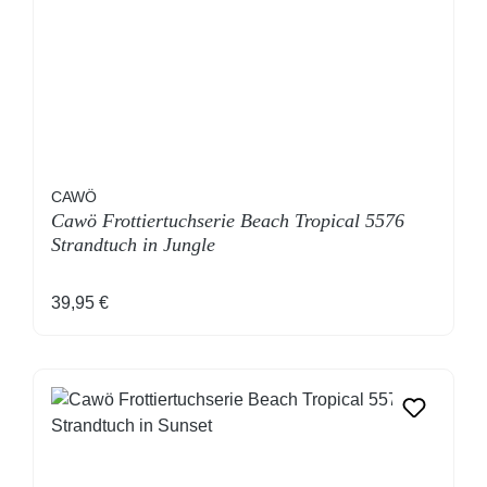
CAWÖ
Cawö Frottiertuchserie Beach Tropical 5576
Strandtuch in Jungle
Regulärer Preis:
39,95 €