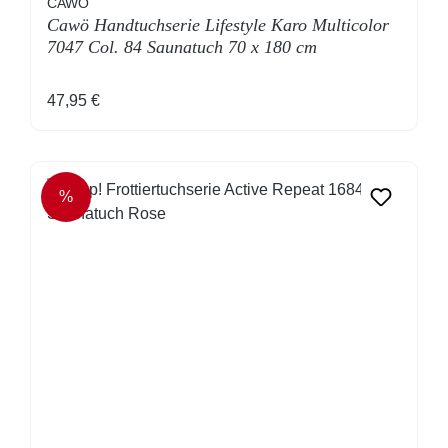
CAWÖ
Cawö Handtuchserie Lifestyle Karo Multicolor
7047 Col. 84 Saunatuch 70 x 180 cm
Regulärer Preis:
47,95 €
%
RABATT