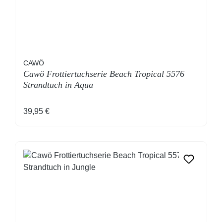
CAWÖ
Cawö Frottiertuchserie Beach Tropical 5576
Strandtuch in Aqua
Regulärer Preis:
39,95 €