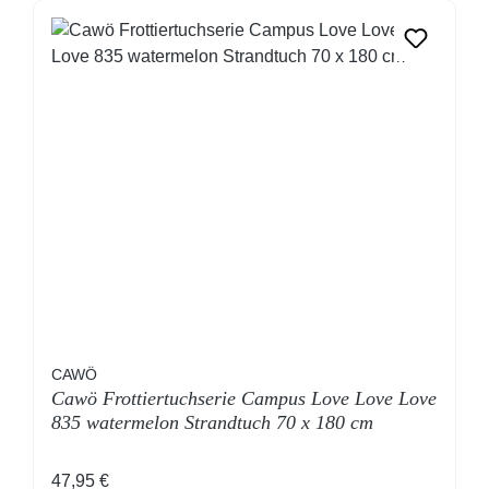
CAWÖ
Cawö Frottiertuchserie Campus Love Love Love
835 watermelon Strandtuch 70 x 180 cm
Regulärer Preis:
47,95 €