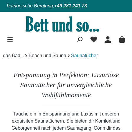
Telefonische Beratung:
+49 281 241 73
Zum Hauptinhalt springen
das Bad...
Beach und Sauna
Saunatücher
Entspannung in Perfektion: Luxuriöse
Saunatücher für unvergleichliche
Wohlfühlmomente
Tauche ein in Entspannung und Luxus mit unseren
exquisiten Saunatüchern. Sie bieten dir Komfort und
Geborgenheit nach jedem Saunagang. Gönn dir das