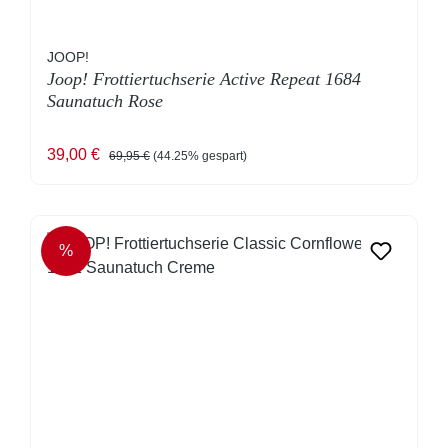
JOOP!
Joop! Frottiertuchserie Active Repeat 1684
Saunatuch Rose
Verkaufspreis:
Regulärer Preis:
39,00 €
69,95 €
(44.25% gespart)
%
RABATT