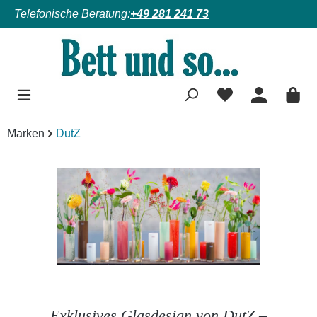
Telefonische Beratung:
+49 281 241 73
Zum Hauptinhalt springen
Marken
DutZ
Bildergalerie überspringen
Exklusives Glasdesign von DutZ –