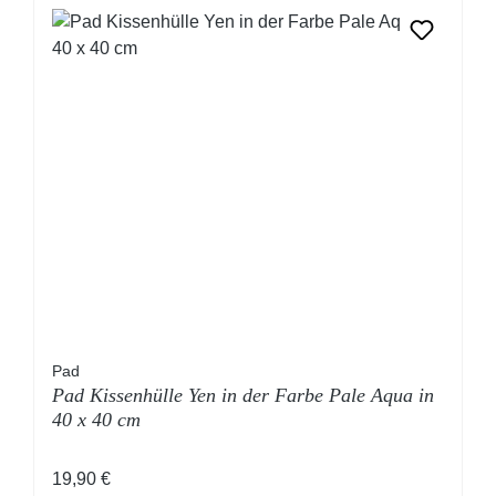
Pad
Pad Kissenhülle Yen in der Farbe Pale Aqua in
40 x 40 cm
Regulärer Preis:
19,90 €