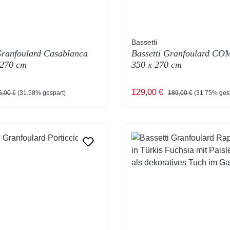
Bassetti
Granfoulard Casablanca
Bassetti Granfoulard C
 270 cm
350 x 270 cm
reis:
gulärer Preis:
Verkaufspreis:
Regulärer Preis:
129,00 €
5,00 €
(31.58% gespart)
189,00 €
(31.75% ges
T