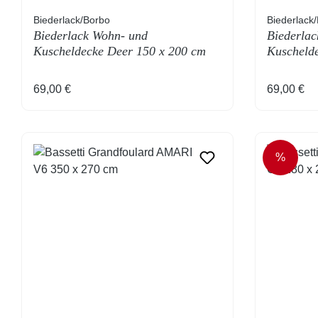
Biederlack/Borbo
Biederlack
Biederlack Wohn- und
Biederlac
Kuscheldecke Deer 150 x 200 cm
Kuschelde
200 cm
Regulärer Preis:
Regulärer
69,00 €
69,00 €
%
RABAT