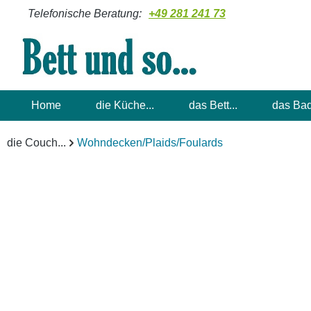
Telefonische Beratung:
+49 281 241 73
m Hauptinhalt springen
Zur Suche springen
Zur Hauptnavigation springen
Home
die Küche...
das Bett...
das Bad
die Couch...
Wohndecken/Plaids/Foulards