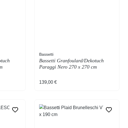
Bassetti
otuch
Bassetti Granfoulard/Dekotuch
cm
Paraggi Nero 270 x 270 cm
Regulärer Preis:
139,00 €