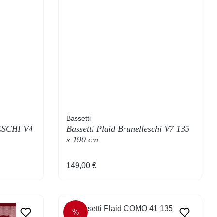
Bassetti
ESCHI V4
Bassetti Plaid Brunelleschi V7 135
x 190 cm
Regulärer Preis:
149,00 €
%