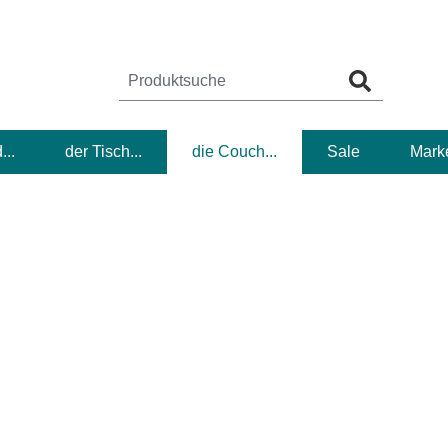
...
der Tisch...
die Couch...
Sale
Mark