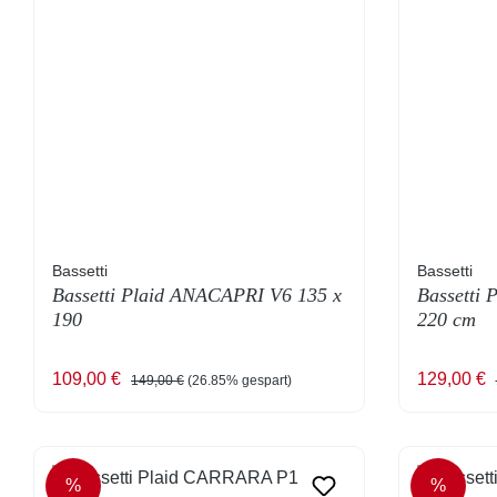
Bassetti
Bassetti
Bassetti Plaid ANACAPRI V6 135 x
Bassetti
190
220 cm
Verkaufspreis:
Regulärer Preis:
Verkaufsp
109,00 €
129,00 €
149,00 €
(26.85% gespart)
%
%