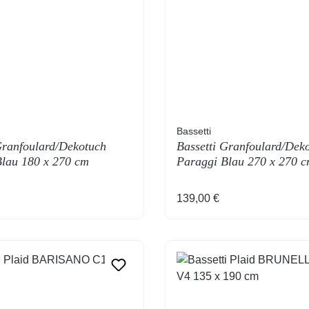
Bassetti
Granfoulard/Dekotuch
Bassetti Granfoulard/Dek
lau 180 x 270 cm
Paraggi Blau 270 x 270 
 Preis:
Regulärer Preis:
139,00 €
T