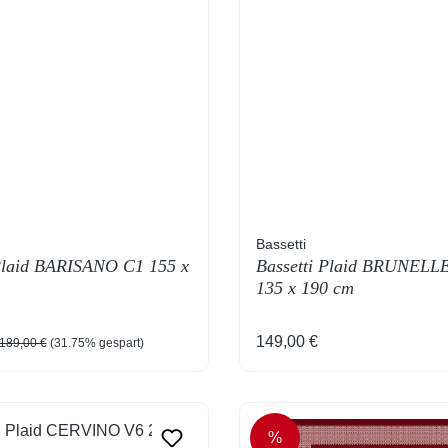
Bassetti
 Plaid BARISANO C1 155 x
Bassetti Plaid BRUNELL
135 x 190 cm
reis:
Regulärer Preis:
Regulärer Preis:
149,00 €
189,00 €
(31.75% gespart)
%