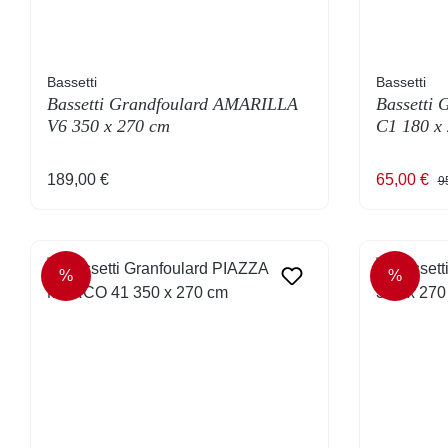
Bassetti
Bassetti
Bassetti Grandfoulard AMARILLA
Bassetti 
V6 350 x 270 cm
C1 180 x
Regulärer Preis:
Verkaufsp
Re
189,00 €
65,00 €
9
%
%
RABATT
RABAT