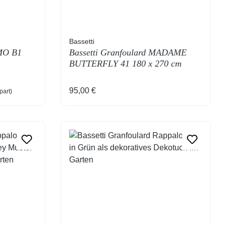
Bassetti
OMO B1
Bassetti Granfoulard MADAME
BUTTERFLY 41 180 x 270 cm
Regulärer Preis:
95,00 €
part)