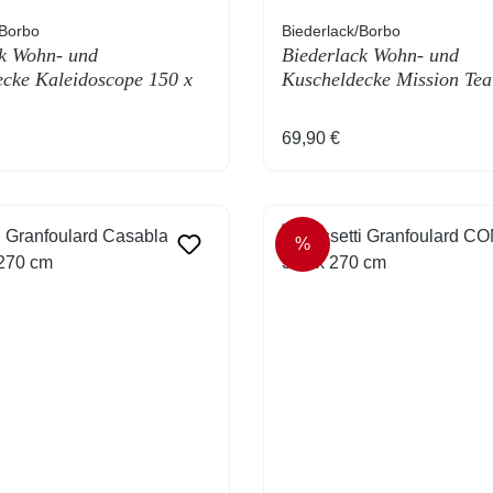
/Borbo
Biederlack/Borbo
k Wohn- und
Biederlack Wohn- und
cke Kaleidoscope 150 x
Kuscheldecke Mission Tea
200 cm
 Preis:
Regulärer Preis:
69,90 €
%
T
RABATT