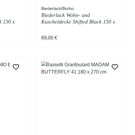
Biederlack/Borbo
Biederlack Wohn- und
l 150 x
Kuscheldecke Shifted Black 150 x
200 cm
Regulärer Preis:
69,00 €