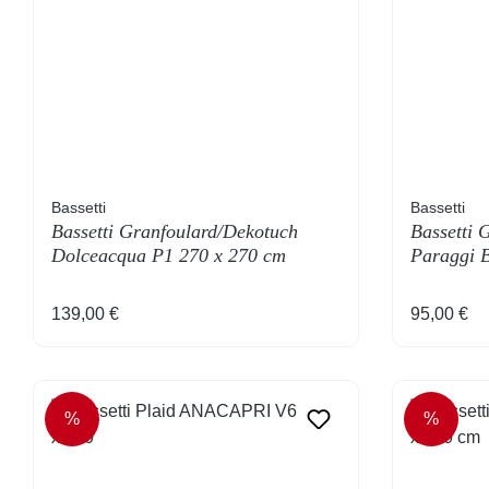
Bassetti
Bassetti
Bassetti Granfoulard/Dekotuch
Bassetti 
Dolceacqua P1 270 x 270 cm
Paraggi B
Regulärer Preis:
Regulärer
139,00 €
95,00 €
%
%
RABATT
RABAT