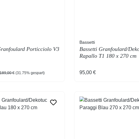
Bassetti
Granfoulard Porticciolo V3
Bassetti Granfoulard/Dek
Rapallo T1 180 x 270 cm
reis:
Regulärer Preis:
Regulärer Preis:
95,00 €
189,00 €
(31.75% gespart)