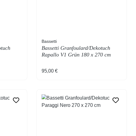
Bassetti
otuch
Bassetti Granfoulard/Dekotuch
Rapallo V1 Grün 180 x 270 cm
Regulärer Preis:
95,00 €