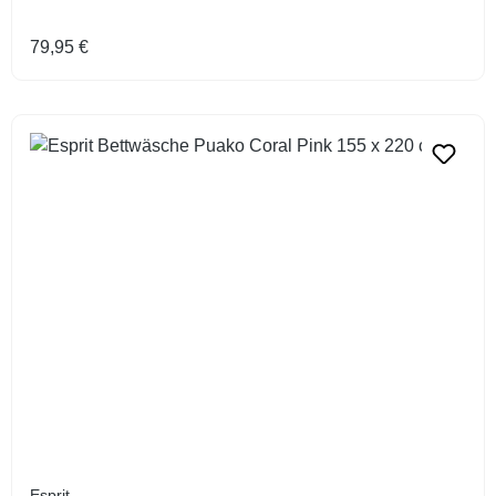
Regulärer Preis:
79,95 €
Esprit