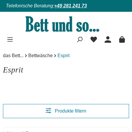
Telefonische Beratung:
+49 281 241 73
Zum Hauptinhalt springen
das Bett...
Bettwäsche
Esprit
Esprit
Produkte filtern