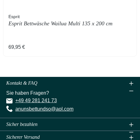
Esprit
Esprit Bettwäsche Wailua Multi 135 x 200 cm
Regulärer Preis:
69,95 €
Kontakt & FAQ
Sie haben Fragen?
+49 49 281 241 73
anunsbettundso@aol.com
Sicher bezahlen
Sicherer Versand